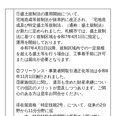
①盛土規制法の運用開始について、
宅地造成等規制法が抜本的に改正され、「宅地造
成及び特定盛土等規制法」（通称：盛土規制法）
が新たに定められました。札幌市では、盛土規制
法に基づく規制区域を令和7年4月1日に指定し、
運用を開始しております。
令和7年4月1日以降、規制区域内での一定規模
を超える盛土等を行う場合は、工事着手前に許可
または届出が必要となります。
②フリーランス・事業者間取引適正化等法は令和6
年11月1日施行されました。
③家族信託に関し、遺言も含めた財産承継につい
ての信託のメリットが普及しつつあります。ご関
心のある方は是非お問合せください。
④在留資格「特定技能2号」について、従来の2分
野から11分分野に拡