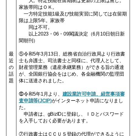
大。特定技能在留期限は更新の上限は無し。
家族帯同はＯＫ。
一方特定技能1級及び技能実習に関しては在留期
限は上限5年。家族帯
同は不可。
以上2023・06・09閣議決定（6月10日朝日新
聞朝刊）
最
⑤令和5年3月13日、総務省自治行政局より行政書
近
士も弁護士、司法書士と同様に、代理人として、
の
財産管理業務（遺産承継業務）ができる旨の通達
話
が、全国銀行協会をはじめ、各金融機関の監理団
題
体に送達されました。
⓺令和5年1月より、
建設業許可申請、経営事項審
査申請等(JCIP)
がインターネット申請になりまし
た。
申請者は、gBizIDに登録し、ＩＤとパスワード
を入手しておく必要があります。
⑦行政書士はＣＣＵＳ登録の代理ができるように